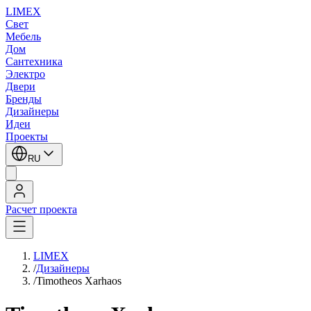
LIMEX
Свет
Мебель
Дом
Сантехника
Электро
Двери
Бренды
Дизайнеры
Идеи
Проекты
RU
Расчет проекта
LIMEX
/
Дизайнеры
/
Timotheos Xarhaos