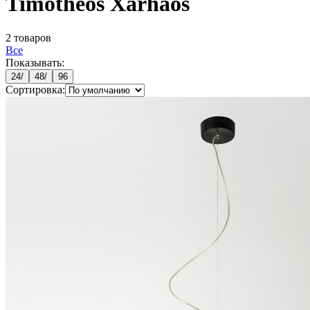
Timotheos Xarhaos
2
товаров
Все
Показывать:
24
/
48
/
96
Сортировка: