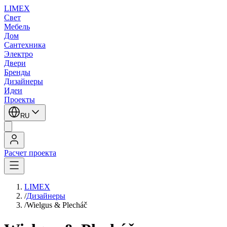
LIMEX
Свет
Мебель
Дом
Сантехника
Электро
Двери
Бренды
Дизайнеры
Идеи
Проекты
RU
Расчет проекта
LIMEX
/
Дизайнеры
/
Wielgus & Plecháč