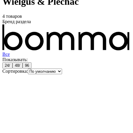
Wielgus & Plecháč
4
товаров
Бренд раздела
Все
Показывать:
24
/
48
/
96
Сортировка: