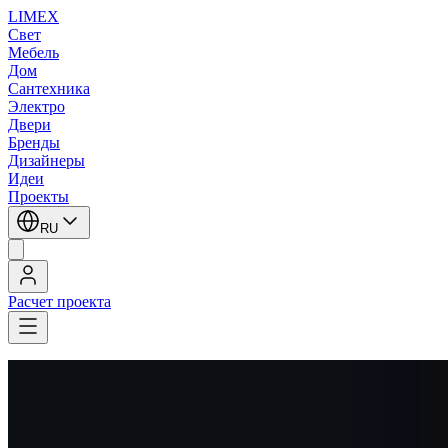
LIMEX
Свет
Мебель
Дом
Сантехника
Электро
Двери
Бренды
Дизайнеры
Идеи
Проекты
RU
Расчет проекта
LIMEX
/
Brand van Egmond
/
Подвесные светильники
1
/
2