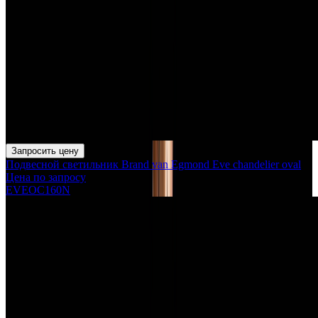
Запросить цену
Подвесной светильник Brand van Egmond Eve chandelier oval
Цена по запросу
EVEOC160N