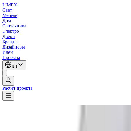
LIMEX
Свет
Мебель
Дом
Сантехника
Электро
Двери
Бренды
Дизайнеры
Идеи
Проекты
RU
Расчет проекта
LIMEX
/
Lival
/
Встраиваемые светодиодные светильники downlight
1
/
2