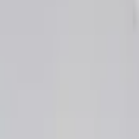
ильник Lival Hony
мые светодиодные светильники downlight