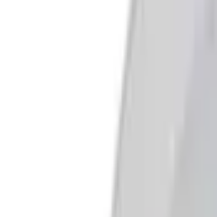
Lival
Все изделия бренда →
Встраиваемый в потолок свет
Арт.
:
10SCI156
Коллекция
:
Hony
Поставка
:
60–90 дней
Встраивае
Ссылка