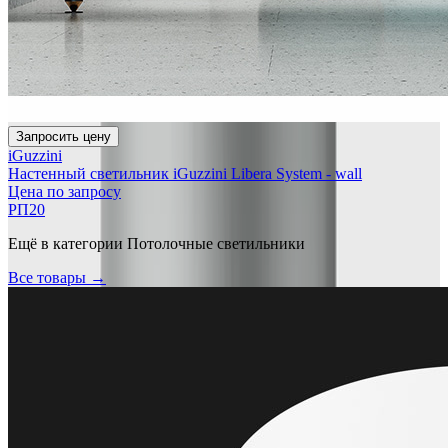
Запросить цену
iGuzzini
Настенный светильник iGuzzini Libera System - wall
Цена по запросу
РП20
Ещё в категории
Потолочные светильники
Все товары →