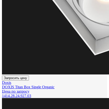
Запросить цену
Doxis
DOXIS Titan Box Single Organic
Цена по запросу
1414.28.24.927.03