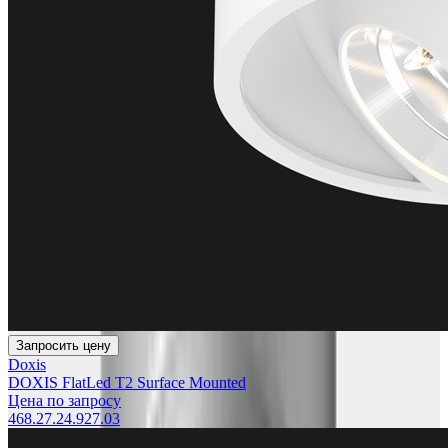
Запросить цену
Doxis
DOXIS FlatLed T2 Surface Mounted
Цена по запросу
468.27.24.927.03