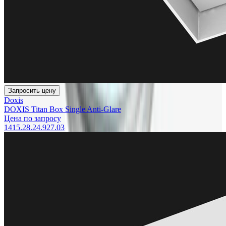
Запросить цену
Doxis
DOXIS Titan Box Single Anti-Glare
Цена по запросу
1415.28.24.927.03