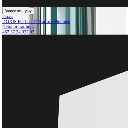
Запросить цену
Doxis
DOXIS FlatLed T1 Surface Mounted
Цена по запросу
467.37.24.927.03