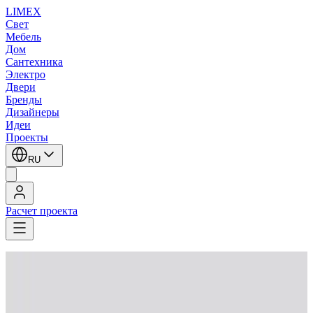
LIMEX
Свет
Мебель
Дом
Сантехника
Электро
Двери
Бренды
Дизайнеры
Идеи
Проекты
RU
Расчет проекта
LIMEX
/
iGuzzini
/
Потолочные светильники
/
Потолочные светильники