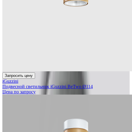
Запросить цену
iGuzzini
Подвесной светильник iGuzzini BeTwo Ø114
Цена по запросу