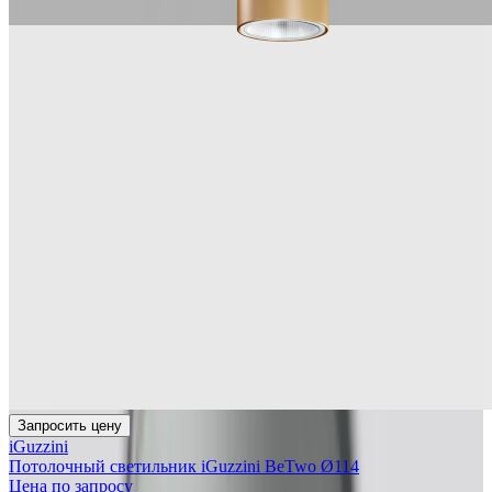
Запросить цену
iGuzzini
Потолочный светильник iGuzzini BeTwo Ø114
Цена по запросу