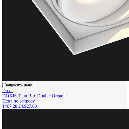
Запросить цену
Doxis
DOXIS Titan Box Double Organic
Цена по запросу
1407.28.24.927.03