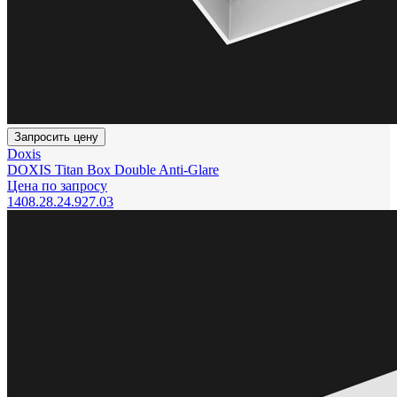
Запросить цену
Doxis
DOXIS Titan Box Double Anti-Glare
Цена по запросу
1408.28.24.927.03