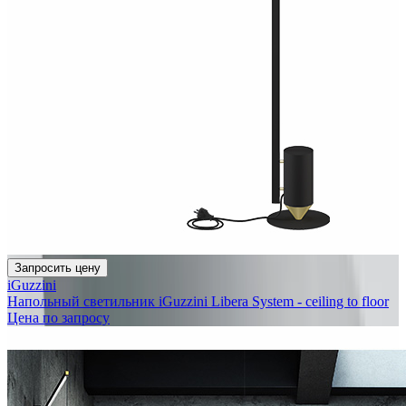
Запросить цену
iGuzzini
Напольный светильник iGuzzini Libera System - ceiling to floor
Цена по запросу