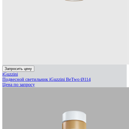
Запросить цену
iGuzzini
Подвесной светильник iGuzzini BeTwo Ø114
Цена по запросу