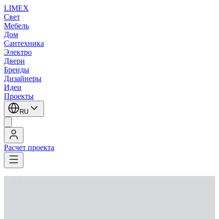
LIMEX
Свет
Мебель
Дом
Сантехника
Электро
Двери
Бренды
Дизайнеры
Идеи
Проекты
RU
Расчет проекта
LIMEX
/
iGuzzini
/
Настенные светильники