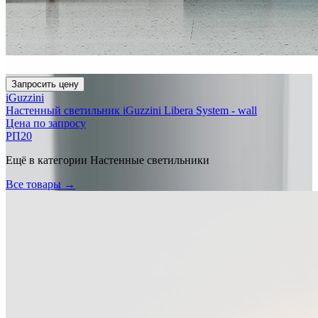
Запросить цену
iGuzzini
Настенный светильник iGuzzini Libera System - wall
Цена по запросу
РП20
Ещё в категории
Настенные светильники
Все товары →