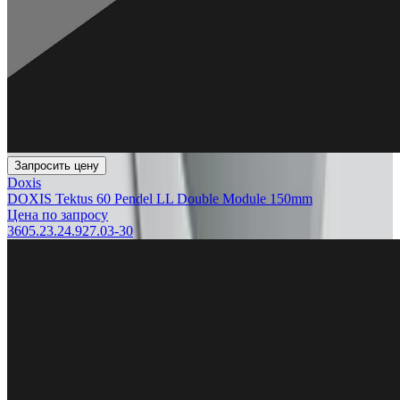
Запросить цену
Doxis
DOXIS Tektus 60 Pendel LL Double Module 150mm
Цена по запросу
3605.23.24.927.03-30