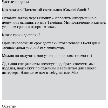
Частые вопросы
Как заказать Настенный светильник iGuzzini Sandia?
Оставьте заявку через кнопку «Запросить информацию о
цене» или напишите нам в Telegram. Мы подтвердим наличие,
уточним сроки и оформим заказ.
Какие сроки доставки?
Ориентировочный срок доставки этого товара: 60–90 дней.
Точные сроки уточняйте у менеджера.
Можно ли получить консультацию по совместимости?
Да, наши специалисты помогут подобрать совместимые
изделия, подскажут по отделкам и вариантам для вашего
интерьера. Напишите нам в Telegram или Max.
iGuzzini
Настенный светильник iGuzzini Sandia
— купить в
интернет-магазине OSVETIM с доставкой по России.
Каталог
настенные светильники с фото, характеристиками и
актуальными ценами.
Оригинальная продукция iGuzzini.
Консультация и подбор: Telegram, Max.
Осветим