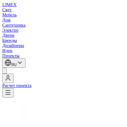
LIMEX
Свет
Мебель
Дом
Сантехника
Электро
Двери
Бренды
Дизайнеры
Идеи
Проекты
RU
Расчет проекта
LIMEX
/
iGuzzini
/
Напольные светильники