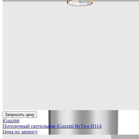
Запросить цену
iGuzzini
Потолочный светильник iGuzzini BeTwo Ø114
Цена по запросу