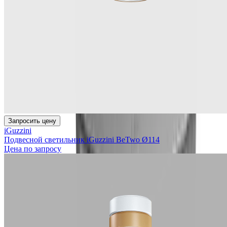
Запросить цену
iGuzzini
Подвесной светильник iGuzzini BeTwo Ø114
Цена по запросу