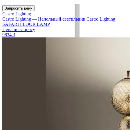
Запросить цену
Castro Lighting
Castro Lighting — Напольный светильник Сastro Lighting
SAFARI FLOOR LAMP
Цена по запросу
9834.3