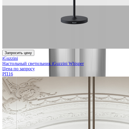
Запросить цену
iGuzzini
Настольный светильник iGuzzini Whisper
Цена по запросу
РП16