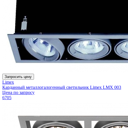
Запросить цену
Limex
Карданный металлогалогенный светильник Limex LMX 003
Цена по запросу
6705