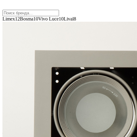
Limex
12
Bosma
10
Vivo Luce
10
Lival
8