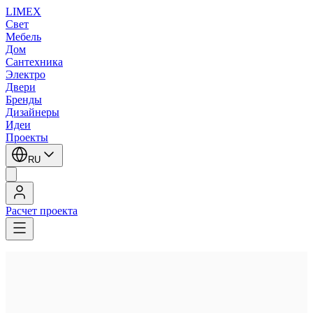
LIMEX
Свет
Мебель
Дом
Сантехника
Электро
Двери
Бренды
Дизайнеры
Идеи
Проекты
RU
Расчет проекта
LIMEX
/
Vivo Luce
/
Встраиваемые светодиодные светильники downlight
Vivo Luce