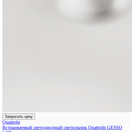
Запросить цену
Quattrobi
Встраиваемый светодиодный светильник Quattrobi GESSO