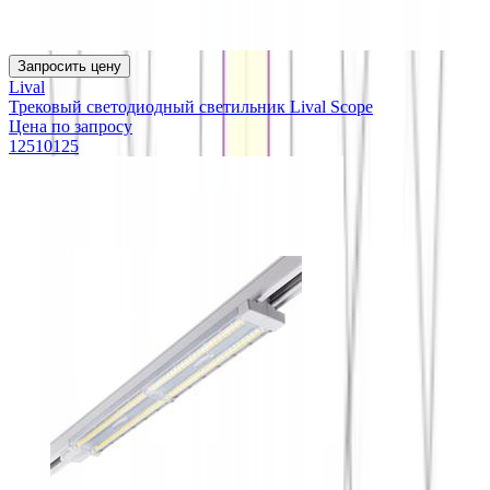
Запросить цену
Lival
Трековый светодиодный светильник Lival Scope
Цена по запросу
12510125