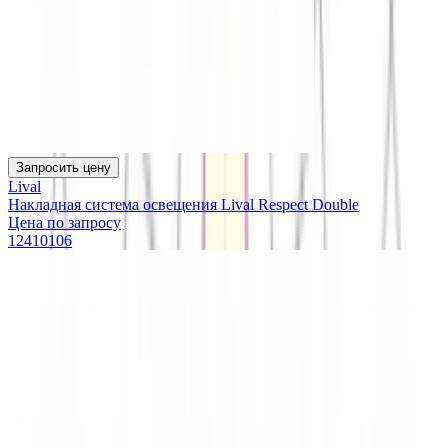
Запросить цену
Lival
Накладная система освещения Lival Respect Double
Цена по запросу
12410106