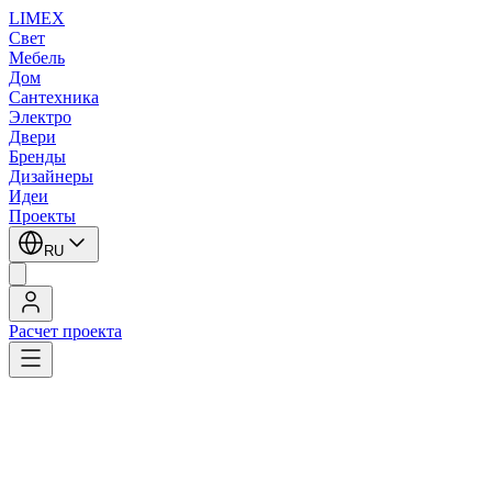
LIMEX
Свет
Мебель
Дом
Сантехника
Электро
Двери
Бренды
Дизайнеры
Идеи
Проекты
RU
Расчет проекта
LIMEX
/
Lival
/
Трековые светильники
1
/
2