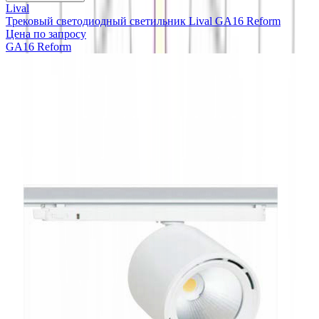
Lival
Трековый светодиодный светильник Lival GA16 Reform
Цена по запросу
GA16 Reform