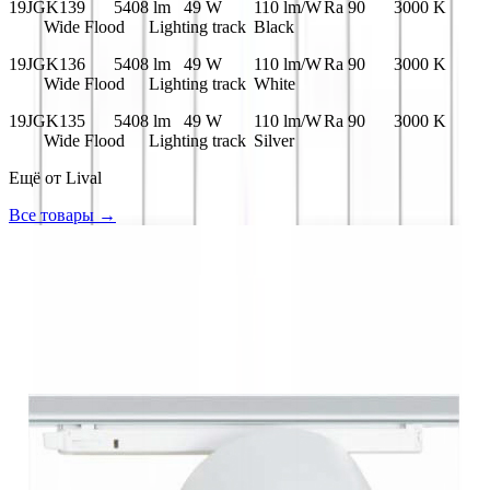
19JGK139
5408 lm
49 W
110 lm/W
Ra 90
3000 K
Wide Flood
Lighting track
Black
19JGK136
5408 lm
49 W
110 lm/W
Ra 90
3000 K
Wide Flood
Lighting track
White
19JGK135
5408 lm
49 W
110 lm/W
Ra 90
3000 K
Wide Flood
Lighting track
Silver
Ещё от
Lival
Все товары →