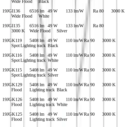
Wide Flood
Black
19JGI136
6516 lm
49 W
133 lm/W
Ra 80
3000 K
Wide Flood
White
19JGI135
6516 lm
49 W
133 lm/W
Ra 80
3000 K
Wide Flood
Silver
19JGK119
5408 lm
49 W
110 lm/W
Ra 90
3000 K
Spot
Lighting track
Black
19JGK116
5408 lm
49 W
110 lm/W
Ra 90
3000 K
Spot
Lighting track
White
19JGK115
5408 lm
49 W
110 lm/W
Ra 90
3000 K
Spot
Lighting track
Silver
19JGK129
5408 lm
49 W
110 lm/W
Ra 90
3000 K
Flood
Lighting track
Black
19JGK126
5408 lm
49 W
110 lm/W
Ra 90
3000 K
Flood
Lighting track
White
19JGK125
5408 lm
49 W
110 lm/W
Ra 90
3000 K
Flood
Lighting track
Silver