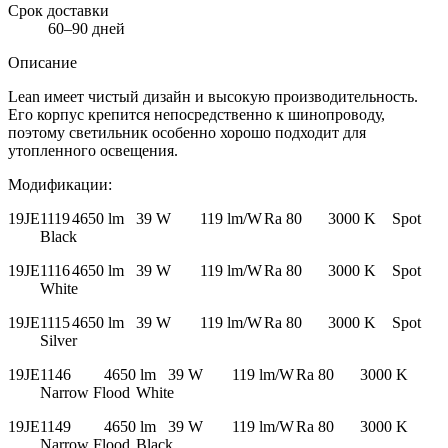
Срок доставки
60–90 дней
Описание
Lean имеет чистый дизайн и высокую производительность.
Его корпус крепится непосредственно к шинопроводу,
поэтому светильник особенно хорошо подходит для
утопленного освещения.
Модификации:
19JE1119
4650 lm
39 W
119 lm/W
Ra 80
3000 K
Spot
Black
19JE1116
4650 lm
39 W
119 lm/W
Ra 80
3000 K
Spot
White
19JE1115
4650 lm
39 W
119 lm/W
Ra 80
3000 K
Spot
Silver
19JE1146
4650 lm
39 W
119 lm/W
Ra 80
3000 K
Narrow Flood
White
19JE1149
4650 lm
39 W
119 lm/W
Ra 80
3000 K
Narrow Flood
Black