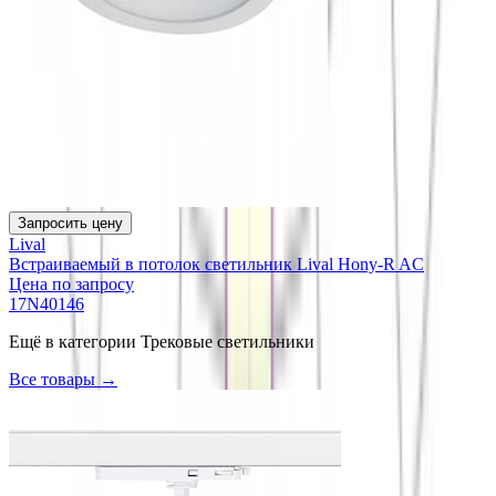
Запросить цену
Lival
Встраиваемый в потолок светильник Lival Hony-R AC
Цена по запросу
17N40146
Ещё в категории
Трековые светильники
Все товары →