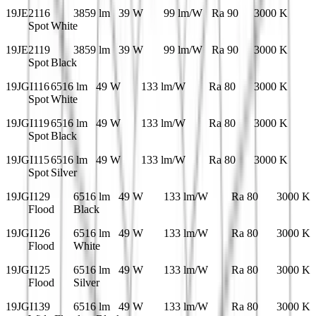
19JE2116
3859 lm
39 W
99 lm/W
Ra 90
3000 K
Spot
White
19JE2119
3859 lm
39 W
99 lm/W
Ra 90
3000 K
Spot
Black
19JGI116
6516 lm
49 W
133 lm/W
Ra 80
3000 K
Spot
White
19JGI119
6516 lm
49 W
133 lm/W
Ra 80
3000 K
Spot
Black
19JGI115
6516 lm
49 W
133 lm/W
Ra 80
3000 K
Spot
Silver
19JGI129
6516 lm
49 W
133 lm/W
Ra 80
3000 K
Flood
Black
19JGI126
6516 lm
49 W
133 lm/W
Ra 80
3000 K
Flood
White
19JGI125
6516 lm
49 W
133 lm/W
Ra 80
3000 K
Flood
Silver
19JGI139
6516 lm
49 W
133 lm/W
Ra 80
3000 K