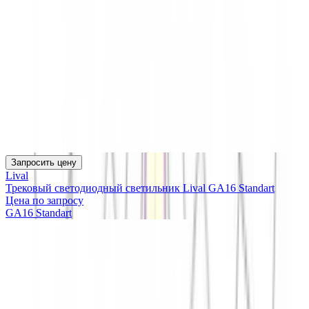
Запросить цену
Lival
Трековый светодиодный светильник Lival GA16 Standart
Цена по запросу
GA16 Standart