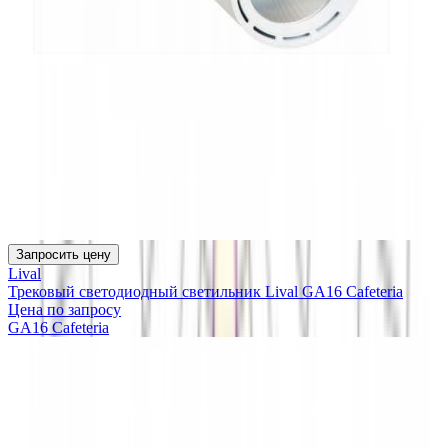
Запросить цену
Lival
Трековый светодиодный светильник Lival GA16 Cafeteria
Цена по запросу
GA16 Cafeteria