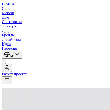
LIMEX
Свет
Мебель
Дом
Сантехника
Электро
Двери
Бренды
Дизайнеры
Идеи
Проекты
RU
Расчет проекта
LIMEX
/
iGuzzini
/
Потолочные светильники
/
Потолочные светильники