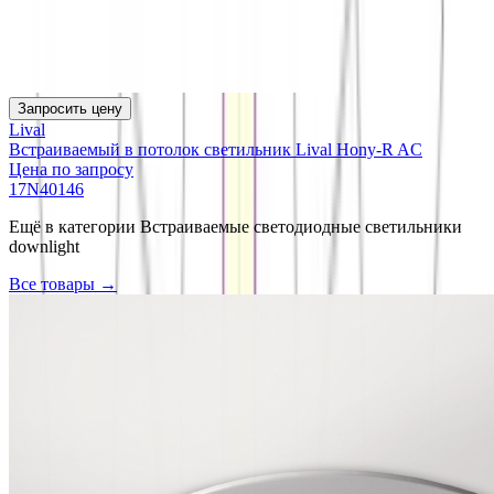
Запросить цену
Lival
Встраиваемый в потолок светильник Lival Hony-R AC
Цена по запросу
17N40146
Ещё в категории
Встраиваемые светодиодные светильники
downlight
Все товары →