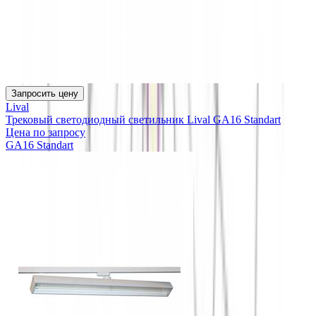
Запросить цену
Lival
Трековый светодиодный светильник Lival GA16 Standart
Цена по запросу
GA16 Standart