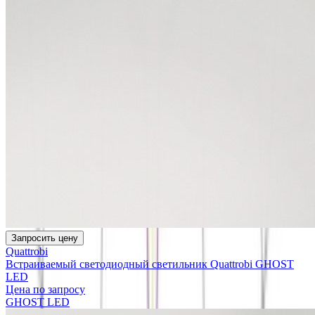
Запросить цену
Quattrobi
Встраиваемый светодиодный светильник Quattrobi GHOST
LED
Цена по запросу
GHOST LED