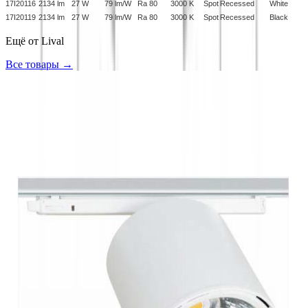
17I20116
2134 lm
27 W
79 lm/W
Ra 80
3000 K
Spot
Recessed
White
17I20119
2134 lm
27 W
79 lm/W
Ra 80
3000 K
Spot
Recessed
Black
Ещё от
Lival
Все товары →