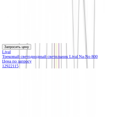
Запросить цену
Lival
Трековый светодиодный светильник Lival Na-No 800
Цена по запросу
12922115