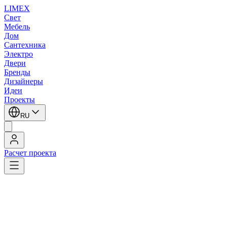
LIMEX
Свет
Мебель
Дом
Сантехника
Электро
Двери
Бренды
Дизайнеры
Идеи
Проекты
RU
Расчет проекта
LIMEX
/
Lival
/
Встраиваемые светодиодные светильники downlight
1
/
2