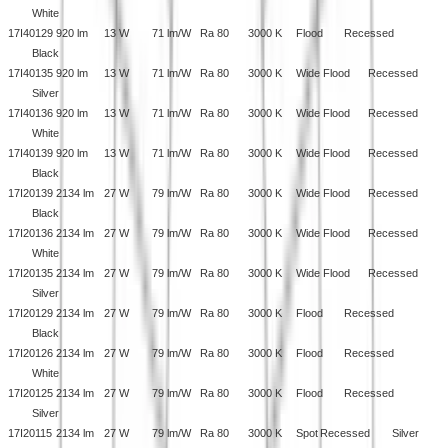
White
17I40129
920 lm
13 W
71 lm/W
Ra 80
3000 K
Flood
Recessed
Black
17I40135
920 lm
13 W
71 lm/W
Ra 80
3000 K
Wide Flood
Recessed
Silver
17I40136
920 lm
13 W
71 lm/W
Ra 80
3000 K
Wide Flood
Recessed
White
17I40139
920 lm
13 W
71 lm/W
Ra 80
3000 K
Wide Flood
Recessed
Black
17I20139
2134 lm
27 W
79 lm/W
Ra 80
3000 K
Wide Flood
Recessed
Black
17I20136
2134 lm
27 W
79 lm/W
Ra 80
3000 K
Wide Flood
Recessed
White
17I20135
2134 lm
27 W
79 lm/W
Ra 80
3000 K
Wide Flood
Recessed
Silver
17I20129
2134 lm
27 W
79 lm/W
Ra 80
3000 K
Flood
Recessed
Black
17I20126
2134 lm
27 W
79 lm/W
Ra 80
3000 K
Flood
Recessed
White
17I20125
2134 lm
27 W
79 lm/W
Ra 80
3000 K
Flood
Recessed
Silver
17I20115
2134 lm
27 W
79 lm/W
Ra 80
3000 K
Spot
Recessed
Silver