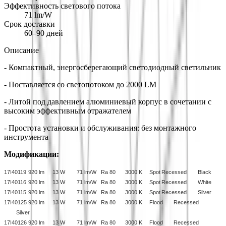
Эффективность светового потока
71 lm/W
Срок доставки
60–90 дней
Описание
- Компактный, энергосберегающий светодиодный светильник
- Поставляется со светопотоком до 2000 LM
- Литой под давлением алюминиевый корпус в сочетании с
высоким эффективным отражателем
- Простота установки и обслуживания: без монтажного
инструмента
Модификации:
17I40119
920 lm
13 W
71 lm/W
Ra 80
3000 K
Spot
Recessed
Black
17I40116
920 lm
13 W
71 lm/W
Ra 80
3000 K
Spot
Recessed
White
17I40115
920 lm
13 W
71 lm/W
Ra 80
3000 K
Spot
Recessed
Silver
17I40125
920 lm
13 W
71 lm/W
Ra 80
3000 K
Flood
Recessed
Silver
17I40126
920 lm
13 W
71 lm/W
Ra 80
3000 K
Flood
Recessed