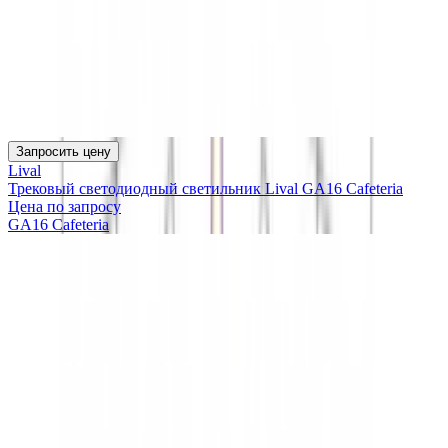
Запросить цену
Lival
Трековый светодиодный светильник Lival GA16 Cafeteria
Цена по запросу
GA16 Cafeteria