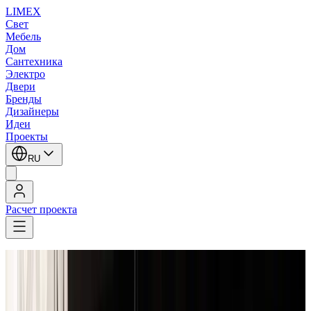
LIMEX
Свет
Мебель
Дом
Сантехника
Электро
Двери
Бренды
Дизайнеры
Идеи
Проекты
RU
Расчет проекта
LIMEX
/
Slamp
/
Doriana и Massimiliano Fuksas
/
Напольные светильники