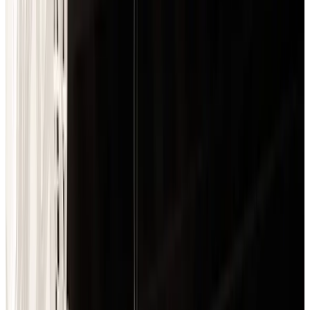
1
/
10
Slamp
Все изделия бренда →
Напольный светильник
Slamp Charlotte Floor
Арт.
:
Charlotte Floor
Коллекция
:
Charlotte
Поставка
:
60–90
дней
Напольные светильники
Ссылка