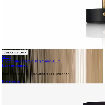
Запросить цену
Slamp
Настольный светильник Slamp Tulip
Цена по запросу
Ещё в категории
Напольные светильники
Все товары →