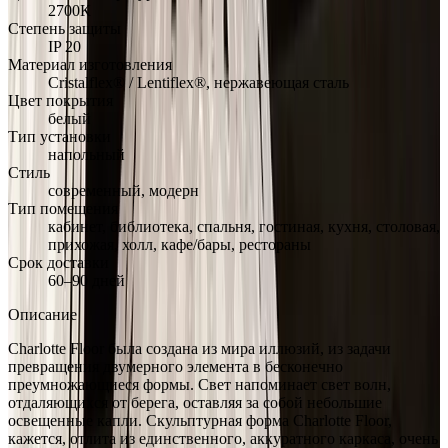
2700К
Степень защиты
IP 20
Материал изготовления
Cristalflex® / Lentiflex®, нержавеющая сталь
Цвет покрытия
белый
Тип установки
напольный
Стиль
современный, модерн
Тип помещения
кабинет, библиотека, спальня, гостиная, кухня, столовая,
прихожая, холл, кафе/бары, рестораны
Срок доставки
60–90 дней
Описание
Charlotte Floor была создана из мира иллюзий, из задачи
превращения двумерного элемента в бесконечно
преумножающиеся формы. Свет напоминает свет волн,
отдаляющихся от берега, оставляя за собой небольшие
освещенные капли. Скульптурная форма Charlotte Floor,
кажется, отлита из единственного, аккуратного каркаса, очень