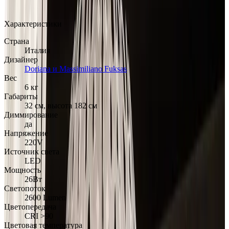
Арт.: Charlotte Floor
·
Добавлено: 21.08.2019
Характеристики
Страна
Италия
Дизайнер
Doriana и Massimiliano Fuksas
Вес
6 кг
Габариты
32 см, высота 182 см
Диммирование
да
Напряжение
220V
Источник света
LED
Мощность
26Вт
Светопоток
2600 Lumen
Цветопередача
CRI >90
Цветовая температура