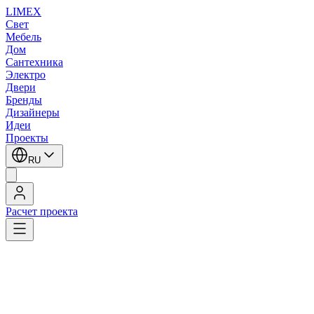
LIMEX
Свет
Мебель
Дом
Сантехника
Электро
Двери
Бренды
Дизайнеры
Идеи
Проекты
RU
Расчет проекта
LIMEX
/
Slamp
/
Adriano Rachele
/
Настенные светильники