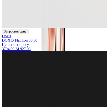
Запросить цену
Doxis
DOXIS Flat Iron 80.50
Цена по запросу
3704.00.24.927.03