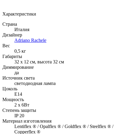
Арт.: Mida Applique
·
Добавлено: 21.08.2019
Характеристики
Страна
Италия
Дизайнер
Adriano Rachele
Вес
0,5 кг
Габариты
32 х 12 см, высота 32 см
Диммирование
да
Источник света
светодиодная лампа
Цоколь
Е14
Мощность
2 х 6Вт
Степень защиты
IP 20
Материал изготовления
Lentiflex ® / Opalflex ® / Goldflex ® / Steelflex ® /
Copperflex ®