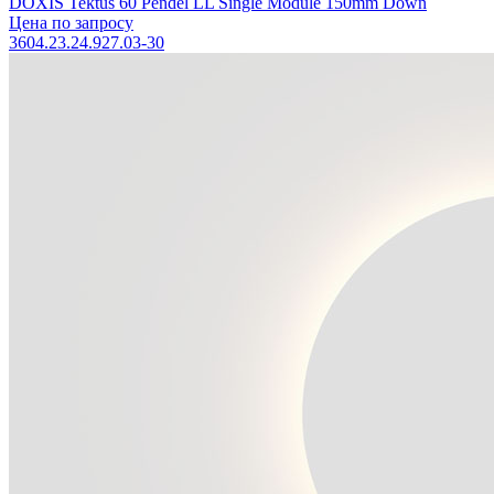
DOXIS Tektus 60 Pendel LL Single Module 150mm Down
Цена по запросу
3604.23.24.927.03-30