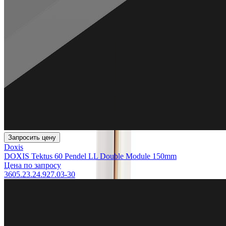
Запросить цену
Doxis
DOXIS Tektus 60 Pendel LL Double Module 150mm
Цена по запросу
3605.23.24.927.03-30