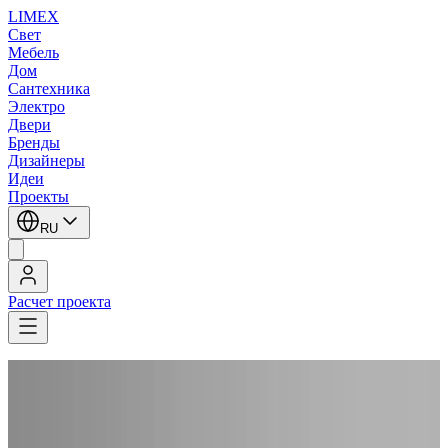
LIMEX
Свет
Мебель
Дом
Сантехника
Электро
Двери
Бренды
Дизайнеры
Идеи
Проекты
RU
Расчет проекта
LIMEX
/
OLEV
/
Massimo Broglio
/
Настольные лампы