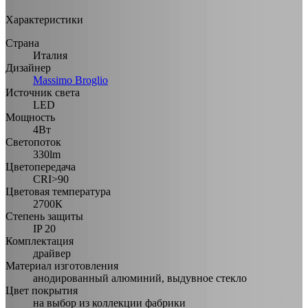
Характеристики
Страна
Италия
Дизайнер
Massimo Broglio
Источник света
LED
Мощность
4Вт
Светопоток
330lm
Цветопередача
CRI>90
Цветовая температура
2700К
Степень защиты
IP 20
Комплектация
драйвер
Материал изготовления
анодированный алюминий, выдувное стекло
Цвет покрытия
на выбор из коллекции фабрики