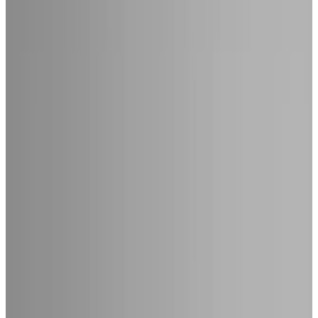
Telegram
Консультация и подбор
Подскажем по совместимости, отделкам, срокам поставки и
подберем вариант под интерьер или проект.
Запросить информацию о цене