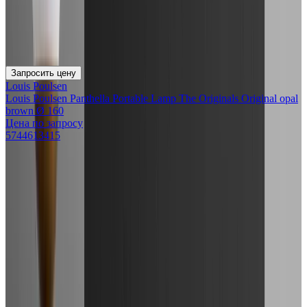
Запросить цену
Louis Poulsen
Louis Poulsen Panthella Portable Lamp The Originals Original opal
brown Ø 160
Цена по запросу
5744613415