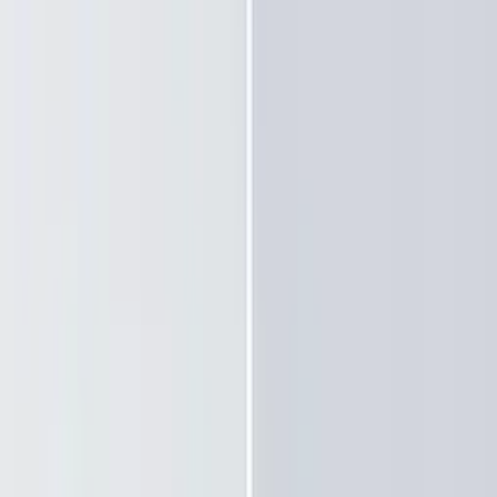
ьник Artemide Architectural 
рековые светильники