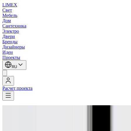
LIMEX
Свет
Мебель
Дом
Сантехника
Электро
Двери
Бренды
Дизайнеры
Идеи
Проекты
RU
Расчет проекта
LIMEX
/
Artemide Architectural
/
Giulio Iacchetti
/
Трековые светильники