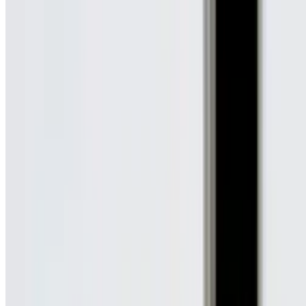
1
/
5
Все изделия бренда →
Трековый светодиодный светил
Арт.
:
DGI2700B101Y
Коллекция
:
Nothing
Поставка
:
60–90 дней
Т
Ссылка