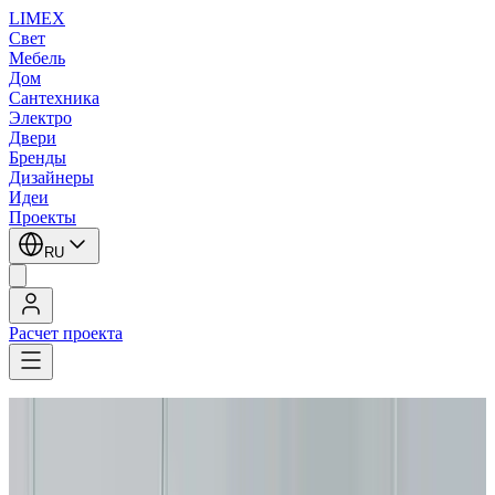
LIMEX
Свет
Мебель
Дом
Сантехника
Электро
Двери
Бренды
Дизайнеры
Идеи
Проекты
RU
Расчет проекта
LIMEX
/
Aureliano Toso
/
Подвесные светильники
Aureliano Toso