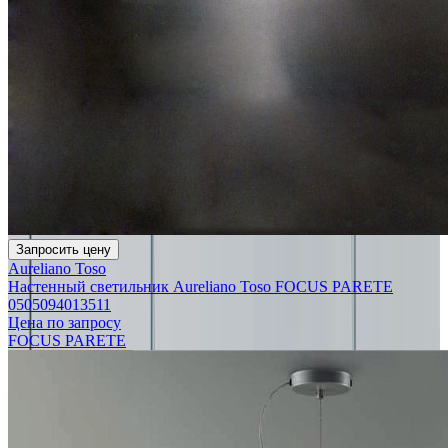
Запросить цену
Aureliano Toso
Настенный светильник Aureliano Toso FOCUS PARETE
0505094013511
Цена по запросу
FOCUS PARETE