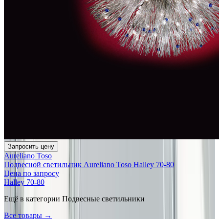
Запросить цену
Aureliano Toso
Подвесной светильник Aureliano Toso Halley 70-80
Цена по запросу
Halley 70-80
Ещё в категории
Подвесные светильники
Все товары →