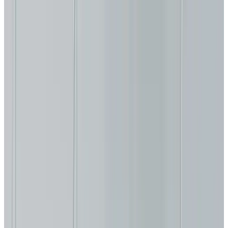
Все изделия бренда →
Подвесной светильник
Aureliano Toso Mey 30
sospensione
Арт.
:
2048
Коллекция
:
Mey
Поставка
:
60–90 дней
Подвесные
светильники
Ссылка