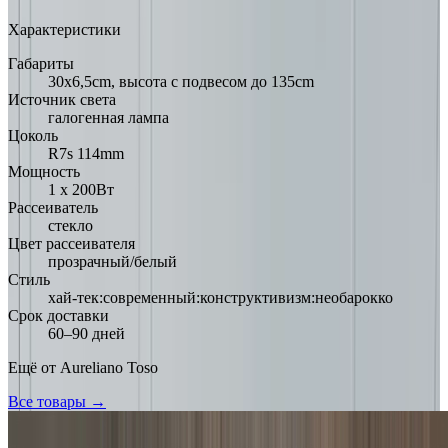
Характеристики
Габариты
30х6,5cm, высота с подвесом до 135cm
Источник света
галогенная лампа
Цоколь
R7s 114mm
Мощность
1 х 200Вт
Рассеиватель
стекло
Цвет рассеивателя
прозрачный/белый
Стиль
хай-тек:современный:конструктивизм:необарокко
Срок доставки
60–90 дней
Ещё от
Aureliano Toso
Все товары →