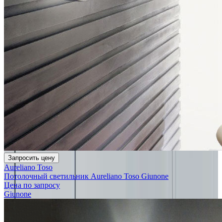
Запросить цену
Aureliano Toso
Потолочный светильник Aureliano Toso Giunone
Цена по запросу
Giunone