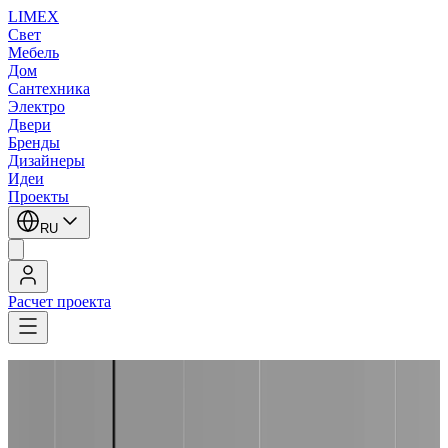
LIMEX
Свет
Мебель
Дом
Сантехника
Электро
Двери
Бренды
Дизайнеры
Идеи
Проекты
RU
Расчет проекта
LIMEX
/
OLEV
/
Marc Sadler
/
Подвесные светильники