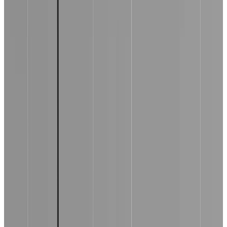
Telegram
Консультация и подбор
Подскажем по совместимости, отделкам, срокам поставки и
подберем вариант под интерьер или проект.
Запросить информацию о цене