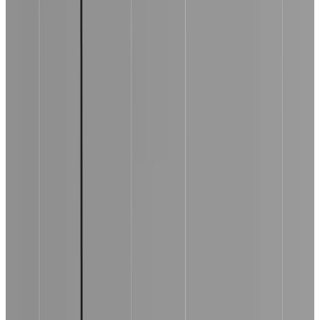
1
/
4
OLEV
Все изделия бренда →
Подвесной светильник OLEV
Chain
Арт.
:
2141
Поставка
:
60–90 дней
Подвесные светильники
Ссылка