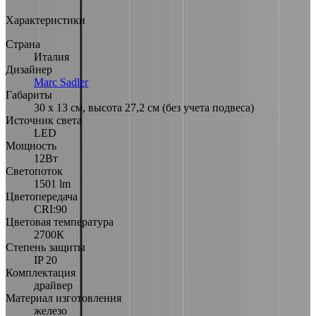
Характеристики
Страна
Италия
Дизайнер
Marc Sadler
Габариты
30 х 13 см, высота 27,2 см (без учета подвеса)
Источник света
LED
Мощность
12Вт
Светопоток
1501 lm
Цветопередача
CRI:90
Цветовая температура
2700К
Степень защиты
IP 20
Комплектация
драйвер
Материал изготовления
железо