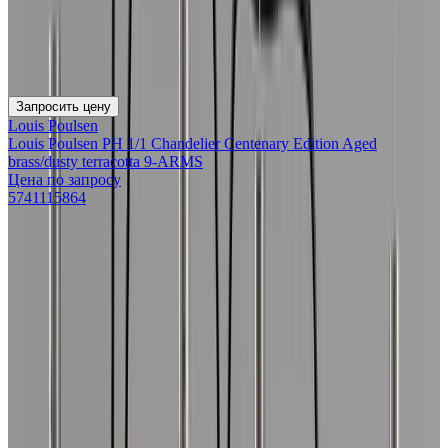
Запросить цену
Louis Poulsen
Louis Poulsen PH 1/1 Chandelier Centenary Edition Aged
brass/dusty terracotta 9-ARMS
Цена по запросу
5741115864