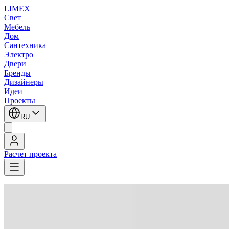
LIMEX
Свет
Мебель
Дом
Сантехника
Электро
Двери
Бренды
Дизайнеры
Идеи
Проекты
RU
Расчет проекта
LIMEX
/
OLEV
/
Marc Sadler
/
Потолочные светильники
/
Потолочные светильники