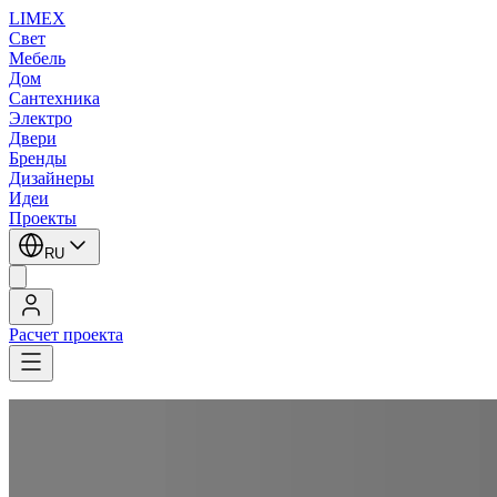
LIMEX
Свет
Мебель
Дом
Сантехника
Электро
Двери
Бренды
Дизайнеры
Идеи
Проекты
RU
Расчет проекта
LIMEX
/
OLEV
/
Marc Sadler
/
Потолочные светильники
/
Потолочные светильники