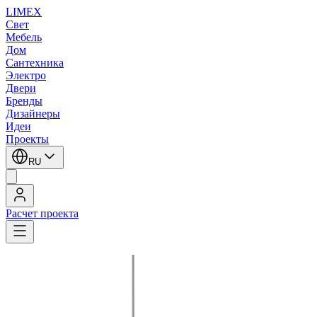
LIMEX
Свет
Мебель
Дом
Сантехника
Электро
Двери
Бренды
Дизайнеры
Идеи
Проекты
RU
Расчет проекта
LIMEX
/
Flos Architectural
/
Архитектурный свет