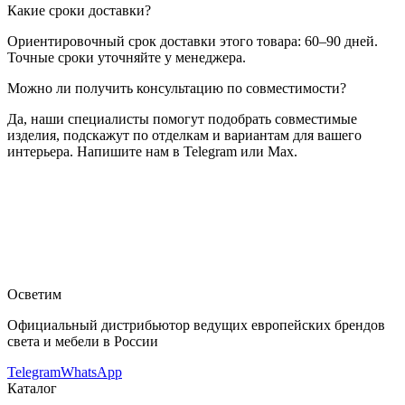
Какие сроки доставки?
Ориентировочный срок доставки этого товара: 60–90 дней.
Точные сроки уточняйте у менеджера.
Можно ли получить консультацию по совместимости?
Да, наши специалисты помогут подобрать совместимые
изделия, подскажут по отделкам и вариантам для вашего
интерьера. Напишите нам в Telegram или Max.
Flos Architectural
Трековый светильник Flos Architectural Romeo
Babe Soft S 03.6270
— купить в интернет-магазине OSVETIM
с доставкой по России.
Каталог архитектурный свет с фото,
характеристиками и актуальными ценами.
Оригинальная
продукция Flos Architectural.
Консультация и подбор: Telegram,
Max.
Осветим
Официальный дистрибьютор ведущих европейских брендов
света и мебели в России
Telegram
WhatsApp
Каталог