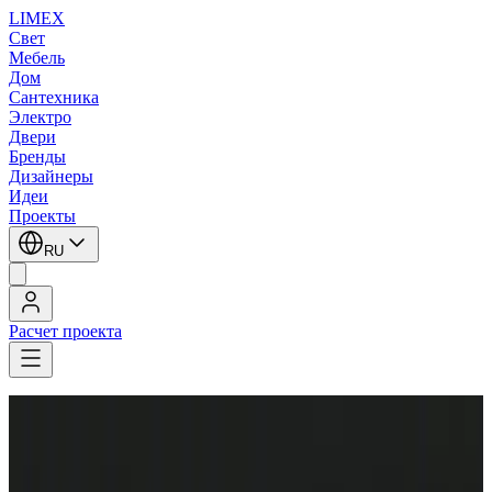
LIMEX
Свет
Мебель
Дом
Сантехника
Электро
Двери
Бренды
Дизайнеры
Идеи
Проекты
RU
Расчет проекта
LIMEX
/
Aureliano Toso
/
Встраиваемые в потолок светильники
Aureliano Toso