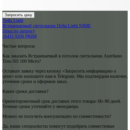
Запросить цену
Delta Light
Встраиваемый светильник Delta Light NIME
Цена по запросу
26411 9200 PRIM
Частые вопросы
Как заказать Встраиваемый в потолок светильник Aureliano
Toso SD 100 Micro?
Оставьте заявку через кнопку «Запросить информацию о
цене» или напишите нам в Telegram. Мы подтвердим наличие,
уточним сроки и оформим заказ.
Какие сроки доставки?
Ориентировочный срок доставки этого товара: 60–90 дней.
Точные сроки уточняйте у менеджера.
Можно ли получить консультацию по совместимости?
Да, наши специалисты помогут подобрать совместимые