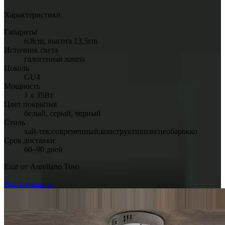
Характеристики
Габариты
6,8cm, высота 13,5cm
Источник света
галогенная лампа
Цоколь
GU4
Мощность
1 х 35Вт
Цвет покрытия
белый, серый, черный
Стиль
хай-тек:современный:конструктивизм:необарокко
Срок доставки
60–90 дней
Ещё от
Aureliano Toso
Все товары →