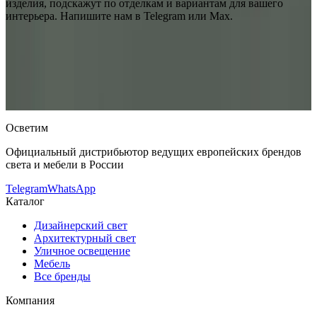
изделия, подскажут по отделкам и вариантам для вашего
интерьера. Напишите нам в Telegram или Max.
Aureliano Toso
Встраиваемый в потолок светильник Aureliano
Toso SD 100 Micro
— купить в интернет-магазине OSVETIM с
доставкой по России.
Каталог встраиваемые в потолок
светильники с фото, характеристиками и актуальными
ценами.
Оригинальная продукция Aureliano Toso.
Консультация и подбор: Telegram, Max.
Осветим
Официальный дистрибьютор ведущих европейских брендов
света и мебели в России
Telegram
WhatsApp
Каталог
Дизайнерский свет
Архитектурный свет
Уличное освещение
Мебель
Все бренды
Компания