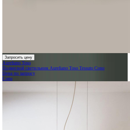
Запросить цену
Aureliano Toso
Подвесной светильник Aureliano Toso Tessuto Cono
Цена по запросу
Cono