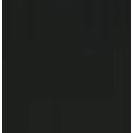
Все изделия бренда →
Встраиваемый в потолок
светильник Aureliano Toso SD
100 Micro
Арт.
:
2209
Коллекция
:
SD
Поставка
:
60–90 дней
Встраиваемые
в потолок светильники
Ссылка