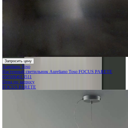
Запросить цену
Aureliano Toso
Настенный светильник Aureliano Toso FOCUS PARETE
0505094013511
Цена по запросу
FOCUS PARETE