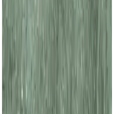
Все изделия бренда →
Встраиваемый в потолок
светильник Aureliano Toso SD
402
Арт.
:
2202
Коллекция
:
SD
Поставка
:
60–90 дней
Встраиваемые
в потолок светильники
Ссылка