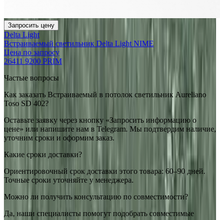
Запросить цену
Delta Light
Встраиваемый светильник Delta Light NIME
Цена по запросу
26411 9200 PRIM
Частые вопросы
Как заказать Встраиваемый в потолок светильник Aureliano
Toso SD 402?
Оставьте заявку через кнопку «Запросить информацию о
цене» или напишите нам в Telegram. Мы подтвердим наличие,
уточним сроки и оформим заказ.
Какие сроки доставки?
Ориентировочный срок доставки этого товара: 60–90 дней.
Точные сроки уточняйте у менеджера.
Можно ли получить консультацию по совместимости?
Да, наши специалисты помогут подобрать совместимые