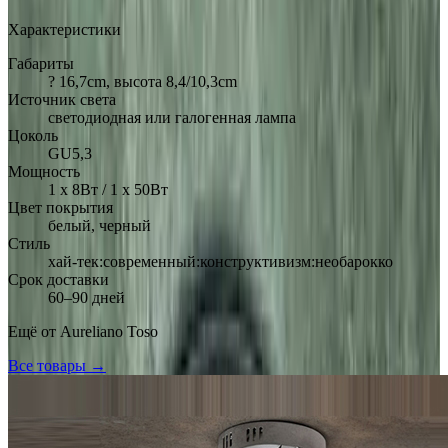
Характеристики
Габариты
? 16,7cm, высота 8,4/10,3cm
Источник света
светодиодная или галогенная лампа
Цоколь
GU5,3
Мощность
1 х 8Вт / 1 х 50Вт
Цвет покрытия
белый, черный
Стиль
хай-тек:современный:конструктивизм:необарокко
Срок доставки
60–90 дней
Ещё от
Aureliano Toso
Все товары →