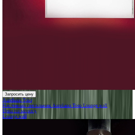
Запросить цену
Aureliano Toso
Настенный светильник Aureliano Toso Lounge wall
Цена по запросу
Lounge wall