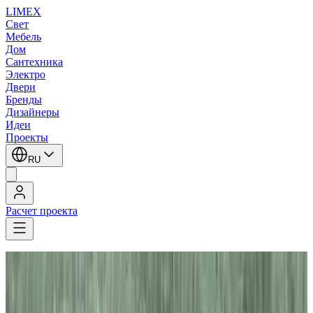
LIMEX
Свет
Мебель
Дом
Сантехника
Электро
Двери
Бренды
Дизайнеры
Идеи
Проекты
RU
Расчет проекта
LIMEX
/
Aureliano Toso
/
Встраиваемые в потолок светильники
Aureliano Toso