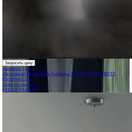
Запросить цену
Aureliano Toso
Настенный светильник Aureliano Toso FOCUS PARETE
0505094013511
Цена по запросу
FOCUS PARETE