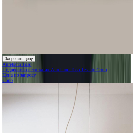
Запросить цену
Aureliano Toso
Подвесной светильник Aureliano Toso Tessuto Cono
Цена по запросу
Cono