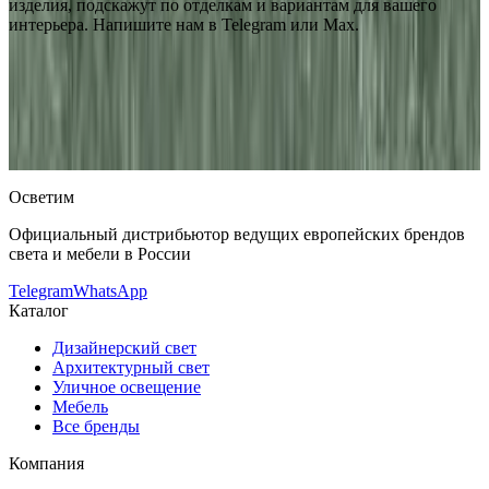
изделия, подскажут по отделкам и вариантам для вашего
интерьера. Напишите нам в Telegram или Max.
Aureliano Toso
Встраиваемый в потолок светильник Aureliano
Toso SD 402
— купить в интернет-магазине OSVETIM с
доставкой по России.
Каталог встраиваемые в потолок
светильники с фото, характеристиками и актуальными
ценами.
Оригинальная продукция Aureliano Toso.
Консультация и подбор: Telegram, Max.
Осветим
Официальный дистрибьютор ведущих европейских брендов
света и мебели в России
Telegram
WhatsApp
Каталог
Дизайнерский свет
Архитектурный свет
Уличное освещение
Мебель
Все бренды
Компания