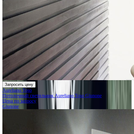
Запросить цену
Aureliano Toso
Потолочный светильник Aureliano Toso Giunone
Цена по запросу
Giunone