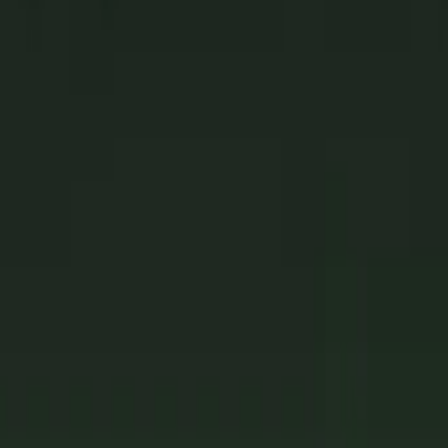
льник Aureliano Toso SD 805
потолок светильники