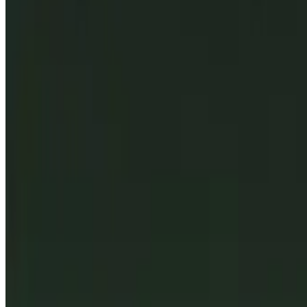
Все изделия бренда →
Встраиваемый в потолок свети
Арт.
:
2213
Коллекция
:
SD
Поставка
:
60–90 дней
Встраиваемые в 
Ссылка