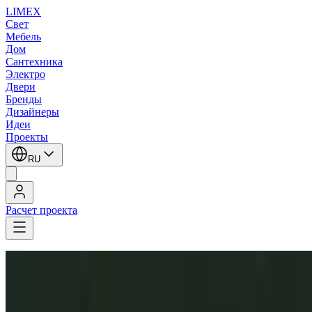
LIMEX
Свет
Мебель
Дом
Сантехника
Электро
Двери
Бренды
Дизайнеры
Идеи
Проекты
RU
Расчет проекта
LIMEX
/
Aureliano Toso
/
Встраиваемые в потолок светильники
Aureliano Toso