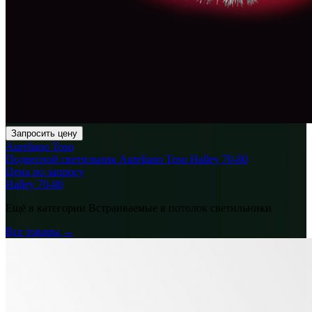
Запросить цену
Aureliano Toso
Подвесной светильник Aureliano Toso Halley 70-80
Цена по запросу
Halley 70-80
Ещё в категории
Встраиваемые в потолок светильники
Все товары →