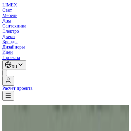
LIMEX
Свет
Мебель
Дом
Сантехника
Электро
Двери
Бренды
Дизайнеры
Идеи
Проекты
RU
Расчет проекта
LIMEX
/
Aureliano Toso
/
Встраиваемые в потолок светильники
Aureliano Toso