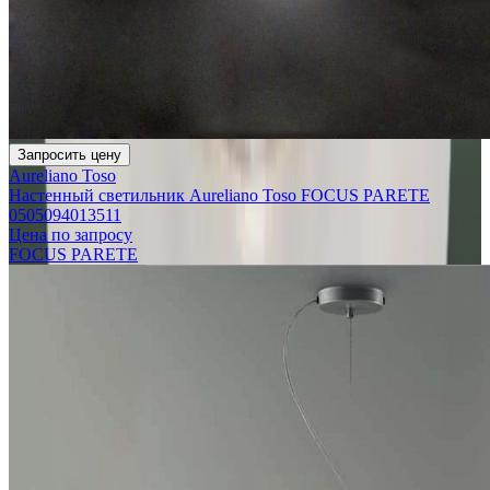
Запросить цену
Aureliano Toso
Настенный светильник Aureliano Toso FOCUS PARETE
0505094013511
Цена по запросу
FOCUS PARETE