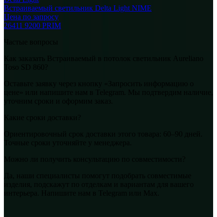
Встраиваемый светильник Delta Light NIME
Цена по запросу
26411 9200 PRIM
Частые вопросы
Как заказать Встраиваемый в потолок светильник Aureliano
Toso SD 860?
Оставьте заявку через кнопку «Запросить информацию о
цене» или напишите нам в Telegram. Мы подтвердим наличие,
уточним сроки и оформим заказ.
Какие сроки доставки?
Ориентировочный срок доставки этого товара: 60–90 дней.
Точные сроки уточняйте у менеджера.
Можно ли получить консультацию по совместимости?
Да, наши специалисты помогут подобрать совместимые
изделия, подскажут по отделкам и вариантам для вашего
интерьера. Напишите нам в Telegram или Max.
Aureliano Toso
Встраиваемый в потолок светильник Aureliano