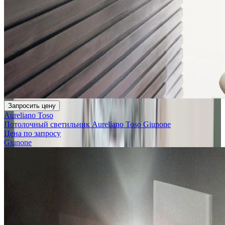
Запросить цену
Aureliano Toso
Потолочный светильник Aureliano Toso Giunone
Цена по запросу
Giunone