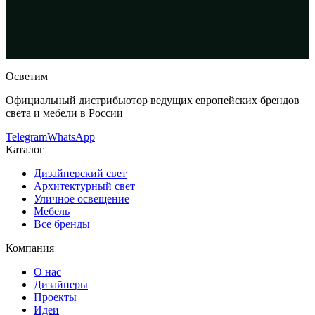
Toso SD 860
— купить в интернет-магазине OSVETIM с
доставкой по России.
Каталог встраиваемые в потолок
светильники с фото, характеристиками и актуальными
ценами.
Оригинальная продукция Aureliano Toso.
Консультация и подбор: Telegram, Max.
Осветим
Официальный дистрибьютор ведущих европейских брендов
света и мебели в России
Telegram
WhatsApp
Каталог
Дизайнерский свет
Архитектурный свет
Уличное освещение
Мебель
Все бренды
Компания
О нас
Дизайнеры
Проекты
Идеи