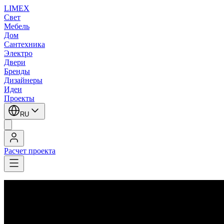
LIMEX
Свет
Мебель
Дом
Сантехника
Электро
Двери
Бренды
Дизайнеры
Идеи
Проекты
RU
Расчет проекта
LIMEX
/
Slamp
/
Напольные светильники
1
/
4