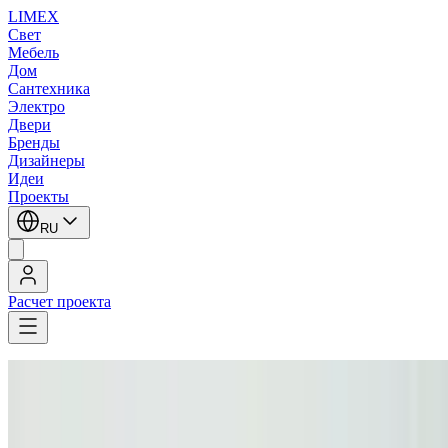
LIMEX
Свет
Мебель
Дом
Сантехника
Электро
Двери
Бренды
Дизайнеры
Идеи
Проекты
RU
Расчет проекта
LIMEX
/
Aureliano Toso
/
Напольные светильники
Aureliano Toso