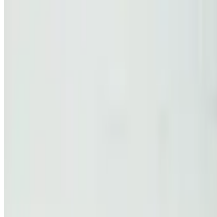
Все изделия бренда →
Напольный светильник Aurelia
Арт.
:
2191
Коллекция
:
Soho
Поставка
:
60–90 дней
Напольные све
Ссылка