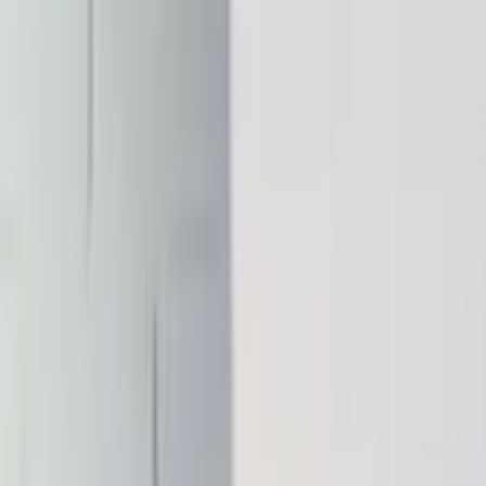
no Toso Soho terra
тильники