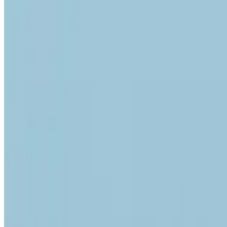
Aureliano Toso
Все изделия бренда →
Потолочный светильник Aurelian
Арт.
:
2172
Коллекция
:
Tessuto
Поставка
:
60–90 дней
Потолочные 
Ссылка