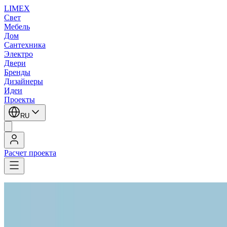
LIMEX
Свет
Мебель
Дом
Сантехника
Электро
Двери
Бренды
Дизайнеры
Идеи
Проекты
RU
Расчет проекта
LIMEX
/
Aureliano Toso
/
Потолочные светильники
/
Потолочные светильники