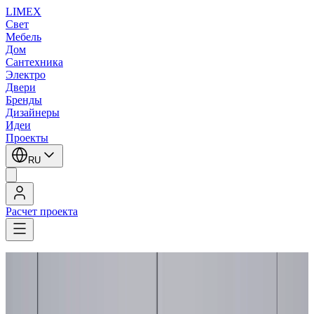
LIMEX
Свет
Мебель
Дом
Сантехника
Электро
Двери
Бренды
Дизайнеры
Идеи
Проекты
RU
Расчет проекта
LIMEX
/
UMAGE (Vita Copenhagen)
/
Soren Ravn Christensen
/
Подвесные светильники