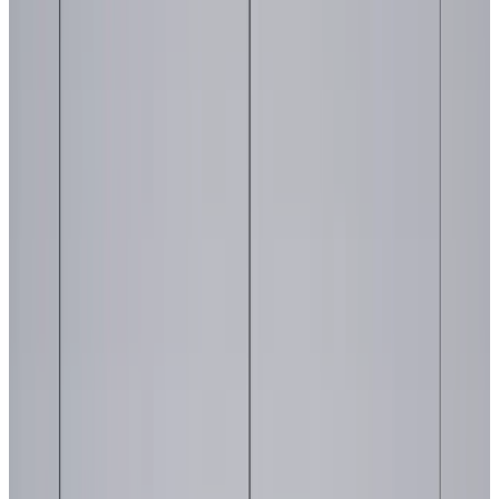
1
/
3
UMAGE (Vita Copenhagen)
Все изделия бренда →
Подвесной светильник
UMAGE (Vita Copenhagen)
Ripples Cusp
Арт.
:
2043
Коллекция
:
Ripples
Поставка
:
60–90 дней
Подвесные
светильники
Ссылка