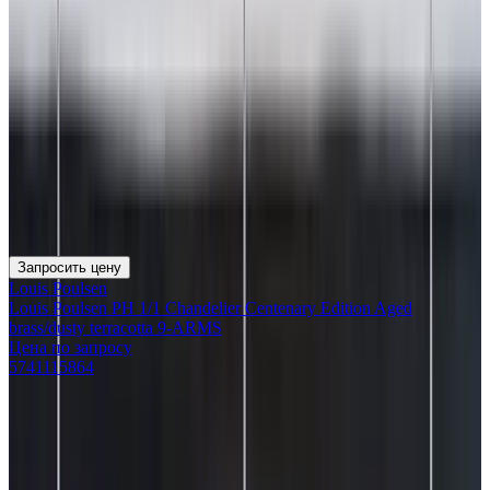
Запросить цену
Louis Poulsen
Louis Poulsen PH 1/1 Chandelier Centenary Edition Aged
brass/dusty terracotta 9-ARMS
Цена по запросу
5741115864