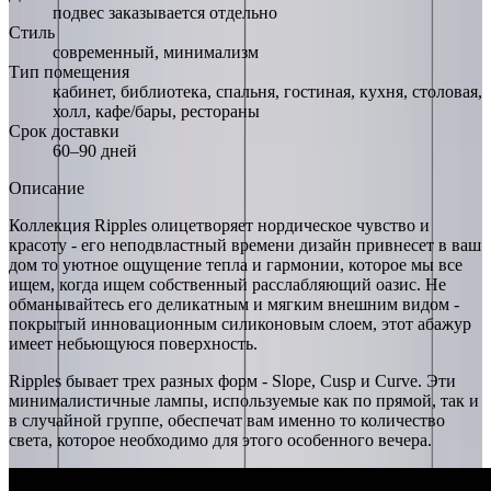
подвес заказывается отдельно
Стиль
современный, минимализм
Тип помещения
кабинет, библиотека, спальня, гостиная, кухня, столовая,
холл, кафе/бары, рестораны
Срок доставки
60–90 дней
Описание
Коллекция Ripples олицетворяет нордическое чувство и
красоту - его неподвластный времени дизайн привнесет в ваш
дом то уютное ощущение тепла и гармонии, которое мы все
ищем, когда ищем собственный расслабляющий оазис. Не
обманывайтесь его деликатным и мягким внешним видом -
покрытый инновационным силиконовым слоем, этот абажур
имеет небьющуюся поверхность.
Ripples бывает трех разных форм - Slope, Cusp и Curve. Эти
минималистичные лампы, используемые как по прямой, так и
в случайной группе, обеспечат вам именно то количество
света, которое необходимо для этого особенного вечера.