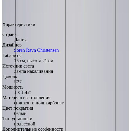
MAX
Арт.: 2043
·
Добавлено: 04.09.2017
Характеристики
Страна
Дания
Дизайнер
Soren Ravn Christensen
Габариты
15 см, высота 21 см
Источник света
лампа накаливания
Цоколь
E27
Мощность
1 х 15Вт
Материал изготовления
силикон и поликарбонат
Цвет покрытия
белый
Тип установки
подвесной
Дополнительные особенности