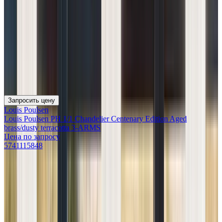
Запросить цену
Louis Poulsen
Louis Poulsen PH 1/1 Chandelier Centenary Edition Aged
brass/dusty terracotta 3-ARMS
Цена по запросу
5741115848