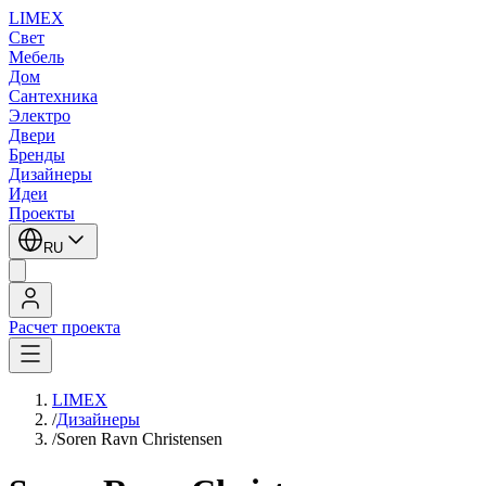
LIMEX
Свет
Мебель
Дом
Сантехника
Электро
Двери
Бренды
Дизайнеры
Идеи
Проекты
RU
Расчет проекта
LIMEX
/
Дизайнеры
/
Soren Ravn Christensen