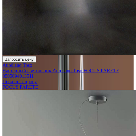
Запросить цену
Aureliano Toso
Настенный светильник Aureliano Toso FOCUS PARETE
0505094013511
Цена по запросу
FOCUS PARETE