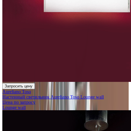
Запросить цену
Aureliano Toso
Настенный светильник Aureliano Toso Lounge wall
Цена по запросу
Lounge wall