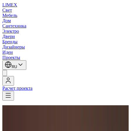
LIMEX
Свет
Мебель
Дом
Сантехника
Электро
Двери
Бренды
Дизайнеры
Идеи
Проекты
RU
Расчет проекта
LIMEX
/
Aureliano Toso
/
Потолочные светильники
/
Потолочные светильники