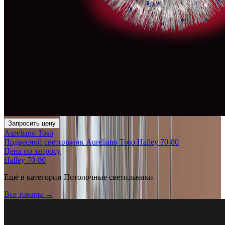
Запросить цену
Aureliano Toso
Подвесной светильник Aureliano Toso Halley 70-80
Цена по запросу
Halley 70-80
Ещё в категории
Потолочные светильники
Все товары →