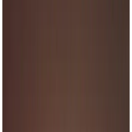
Aureliano Toso
Все изделия бренда →
Потолочный светильник
Aureliano Toso Yoga 40
soffitto/ parete
Арт.
:
2185
Коллекция
:
Yoga
Поставка
:
60–90 дней
Потолочные
светильники
Ссылка