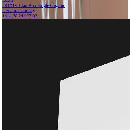
Doxis
DOXIS Titan Box Single Organic
Цена по запросу
1414.28.24.927.03