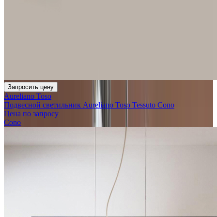
Запросить цену
Aureliano Toso
Подвесной светильник Aureliano Toso Tessuto Cono
Цена по запросу
Cono