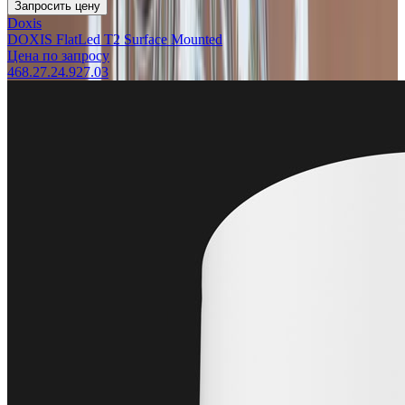
Запросить цену
Doxis
DOXIS FlatLed T2 Surface Mounted
Цена по запросу
468.27.24.927.03