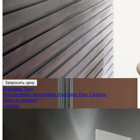
Запросить цену
Aureliano Toso
Потолочный светильник Aureliano Toso Giunone
Цена по запросу
Giunone