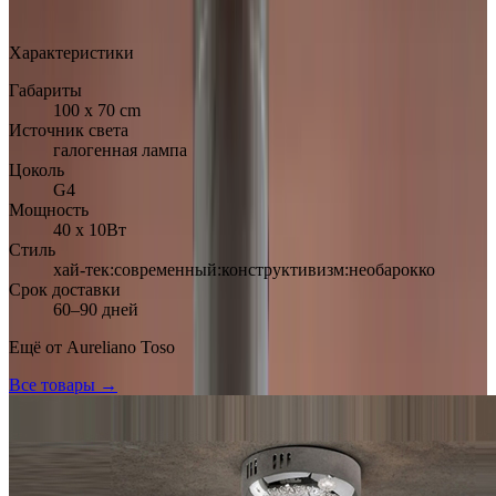
Арт.: 2185
·
Добавлено: 04.09.2017
Характеристики
Габариты
100 x 70 cm
Источник света
галогенная лампа
Цоколь
G4
Мощность
40 х 10Вт
Стиль
хай-тек:современный:конструктивизм:необарокко
Срок доставки
60–90 дней
Ещё от
Aureliano Toso
Все товары →