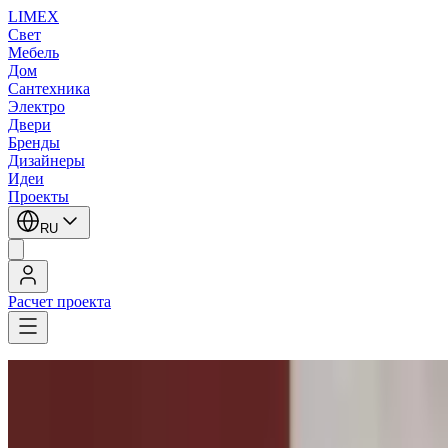
LIMEX
Свет
Мебель
Дом
Сантехника
Электро
Двери
Бренды
Дизайнеры
Идеи
Проекты
RU
Расчет проекта
LIMEX
/
Aureliano Toso
/
Напольные светильники
Aureliano Toso