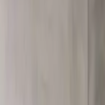
no Toso Zashi terra
етильники