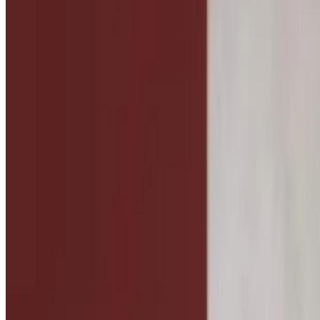
Все изделия бренда →
Напольный светильник Aurelia
Арт.
:
2200
Коллекция
:
Zashi
Поставка
:
60–90 дней
Напольные св
Ссылка