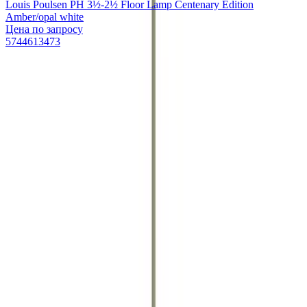
Louis Poulsen PH 3½-2½ Floor Lamp Centenary Edition
Amber/opal white
Цена по запросу
5744613473