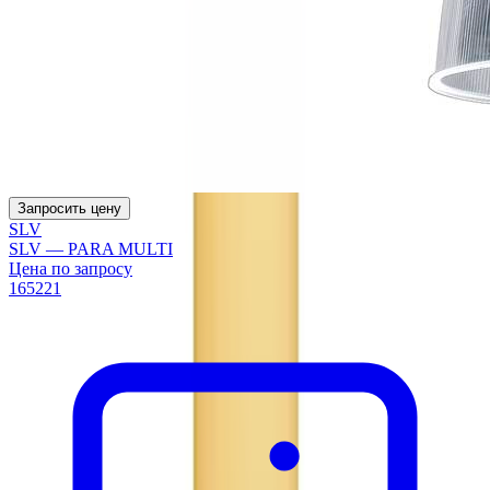
Запросить цену
SLV
SLV — PARA MULTI
Цена по запросу
165221