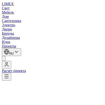
LIMEX
Свет
Мебель
Дом
Сантехника
Электро
Двери
Бренды
Дизайнеры
Идеи
Проекты
RU
Расчет проекта
LIMEX
/
SLV
/
Торшеры