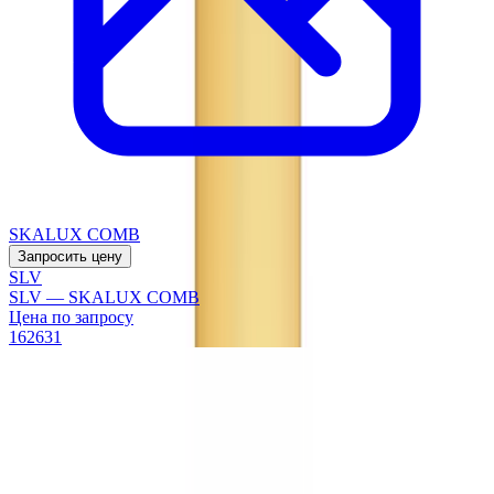
SKALUX COMB
Запросить цену
SLV
SLV — SKALUX COMB
Цена по запросу
162631