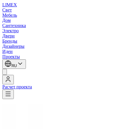
LIMEX
Свет
Мебель
Дом
Сантехника
Электро
Двери
Бренды
Дизайнеры
Идеи
Проекты
RU
Расчет проекта
LIMEX
/
Vivo Luce
/
Встраиваемые светильники под компактные люминесце
Vivo Luce