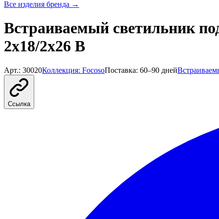
Все изделия бренда →
Встраиваемый светильник под
2x18/2x26 B
Арт.
:
30020
Коллекция
:
Focoso
Поставка
:
60–90 дней
Встраиваем
Ссылка