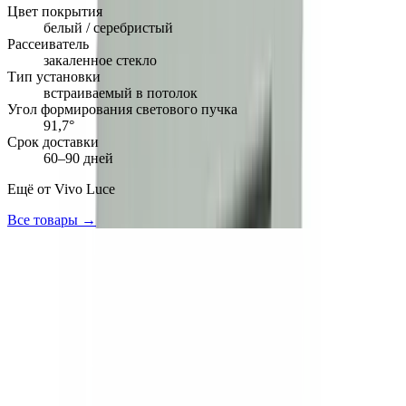
Цвет покрытия
белый / серебристый
Рассеиватель
закаленное стекло
Тип установки
встраиваемый в потолок
Угол формирования светового пучка
91,7°
Срок доставки
60–90 дней
Ещё от
Vivo Luce
Все товары →