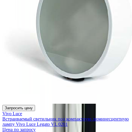
Запросить цену
Vivo Luce
Встраиваемый светильник под компактную люминесцентную
лампу Vivo Luce Legato VL 0201
Цена по запросу