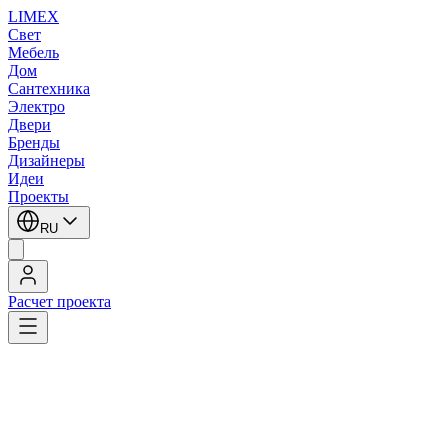
LIMEX
Свет
Мебель
Дом
Сантехника
Электро
Двери
Бренды
Дизайнеры
Идеи
Проекты
RU
Расчет проекта
LIMEX
/
Vivo Luce
/
Встраиваемые светильники под компактные
люминесцентные лампы