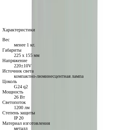
MAX
Арт.: 30080/VL-0326W
·
Добавлено: 04.09.2017
Характеристики
Вес
менее 1 кг.
Габариты
225 х 155 мм
Напряжение
220±10V
Источник света
компактно-люминесцентная лампа
Цоколь
G24 q2
Мощность
26 Вт
Светопоток
1200 лм
Степень защиты
IP 20
Материал изготовления
металл