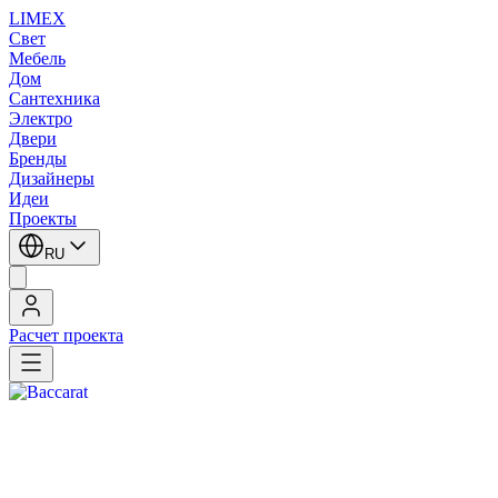
LIMEX
Свет
Мебель
Дом
Сантехника
Электро
Двери
Бренды
Дизайнеры
Идеи
Проекты
RU
Расчет проекта
Главная
/
Бренды
/
Rosenthal
Rosenthal
Rosenthal