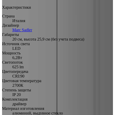
Характеристики
Страна
Италия
Дизайнер
Marc Sadler
Габариты
20 см, высота 25,9 см (без учета подвеса)
Источник света
LED
Мощность
6,2Вт
Светопоток
625 lm
Цветопередача
CRI:90
Цветовая температура
2700К
Степень защиты
IP 20
Комплектация
драйвер
Материал изготовления
алюминий, выдувное стекло