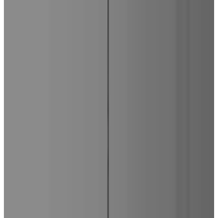
1
/
5
OLEV
Все изделия бренда →
Подвесной светильник OLEV
Beam Stick Nuance
Арт.
:
4681
Поставка
:
60–90 дней
Подвесные светильники
Ссылка