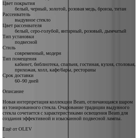
Цвет покрытия
белый, черный, золотой, розовая медь, бронза, титан
Рассеиватель
выдувное стекло
Цвет рассеивателя
белый, серо-голубой, янтарный, розовый, дымчатый
Тип установки
подвесной
Стиль
современный, модерн
Тип помещения
кабинет, библиотека, спальня, гостиная, кухня, столовая,
прихожая, холл, кафе/бары, рестораны
Срок доставки
60–90 дней
Описание
Новая интерпретация коллекции Beam, отличающаяся шаром
из тонированного стекла. Очарование традиции выдувного
стекла сочетается с характеристиками освещения Beam для
создания эффективной и изысканной подвесной лампы.
Ещё от
OLEV