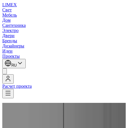
LIMEX
Свет
Мебель
Дом
Сантехника
Электро
Двери
Бренды
Дизайнеры
Идеи
Проекты
RU
Расчет проекта
LIMEX
/
OLEV
/
Marc Sadler
/
Подвесные светильники