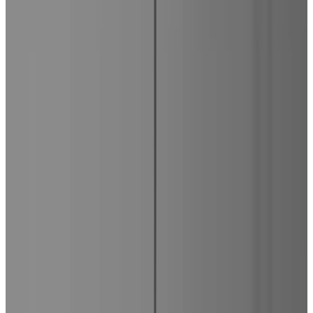
Telegram
Консультация и подбор
Подскажем по совместимости, отделкам, срокам поставки и
подберем вариант под интерьер или проект.
Запросить информацию о цене