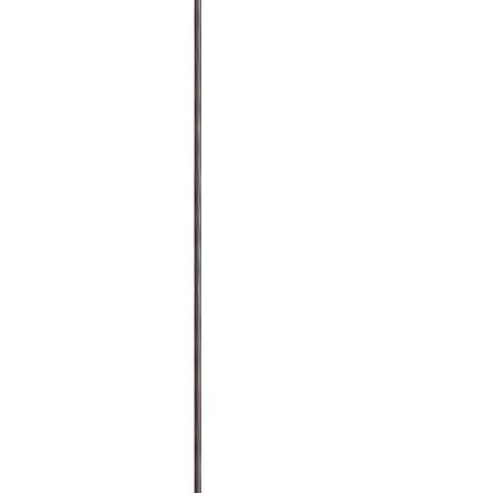
Точечный бренд в каталоге Osvetim. Хорошо подходит для
интерьеров, где важны чистая подача, зрелая предметность и
уверенный проектный ритм.
Характер
Частные интерьеры
История бренда
История LATITUDE
Бренд хорошо раскрывается в проектах, где важны не только
сами предметы, но и их роль в общей композиции: ритм света,
материальность и спокойная связность интерьера.
ДНК бренда
Что определяет
LATITUDE