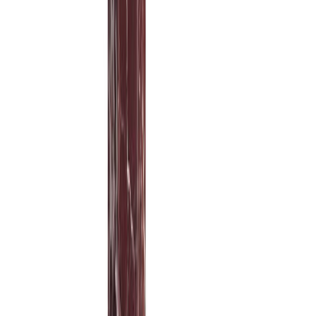
Обсудить проект
→
Каталог бренда
Весь каталог LATITUDE
9
товаров
Показывать:
24
/
48
/
96
Сортировать по:
Все товары
9
Фильтры
Фильтры
Материал изготовления