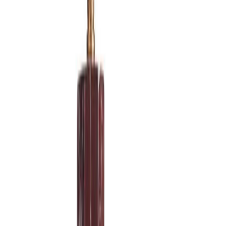
Подвесной светильник LATITUDE LATITUDE B…
LATITUDE
→
Подвесной светильник LATITUDE LATITUDE B…
LATITUDE
→
Подвесной светильник LATITUDE LATITUDE B…
LATITUDE
→
Подвесной светильник LATITUDE LATITUDE M…
LATITUDE
→
Подвесной светильник LATITUDE LATITUDE M…
LATITUDE
→
Работаете над проектом
с
LATITUDE
?
Если вы комплектуете проект, работаете с интерьером для
клиента или хотите обсудить прямые условия по LATITUDE,
мы подго
…