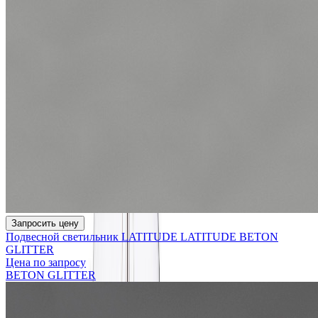
Запросить цену
Подвесной светильник LATITUDE LATITUDE BETON
GLITTER
Цена по запросу
BETON GLITTER