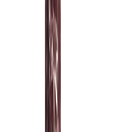
Корпус белый
Корпус бетон с пигментом
Корпус мрамор
Bianco Carrara
Корпус мрамор Nero Marquinia
Корпус белый
цемент, покраска
Цвет покрытия
белый, черный, красный
белый, черный, серый
черный, серый