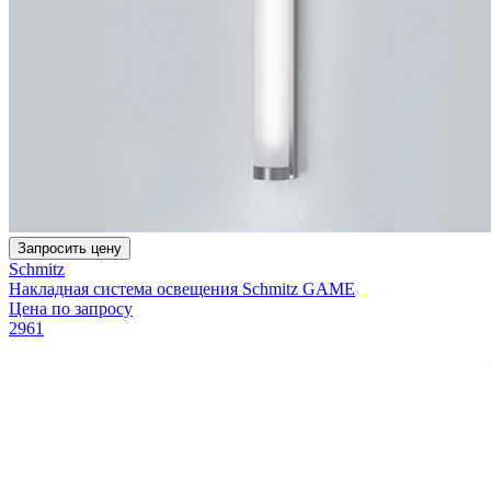
Запросить цену
Schmitz
Накладная система освещения Schmitz GAME
Цена по запросу
2961