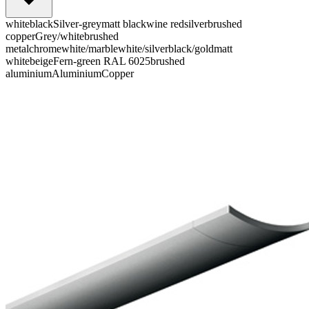
white
black
Silver-grey
matt black
wine red
silver
brushed
copper
Grey/white
brushed
metal
chrome
white/marble
white/silver
black/gold
matt
white
beige
Fern-green RAL 6025
brushed
aluminium
Aluminium
Copper