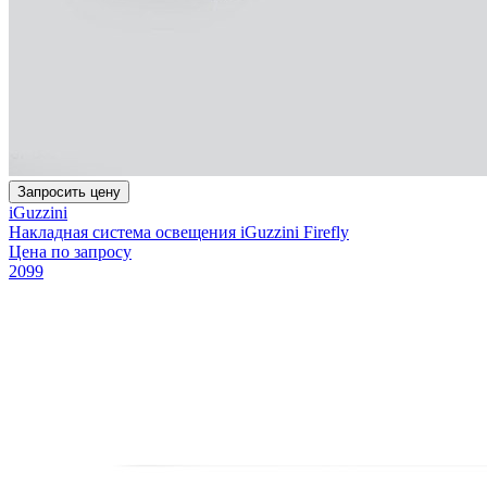
Запросить цену
iGuzzini
Накладная система освещения iGuzzini Firefly
Цена по запросу
2099