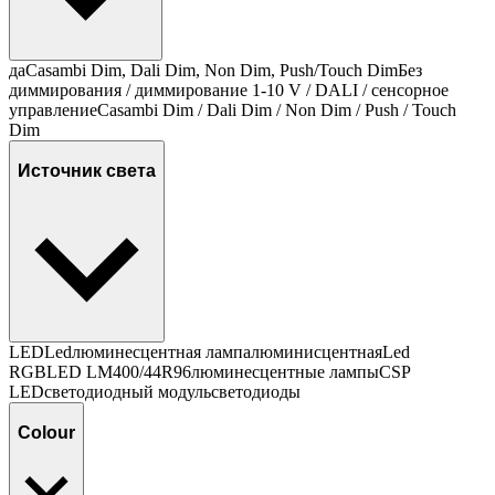
да
Casambi Dim, Dali Dim, Non Dim, Push/Touch Dim
Без
диммирования / диммирование 1-10 V / DALI / сенсорное
управление
Casambi Dim / Dali Dim / Non Dim / Push / Touch
Dim
Источник света
LED
Led
люминесцентная лампа
люминисцентная
Led
RGB
LED LM400/44R96
люминесцентные лампы
CSP
LED
светодиодный модуль
светодиоды
Colour