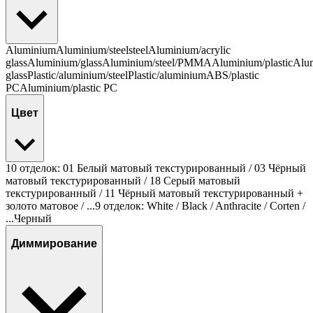
Aluminium
Aluminium/steel
steel
Aluminium/acrylic
glass
Aluminium/glass
Aluminium/steel/PMMA
Aluminium/plastic
Alum
glass
Plastic/aluminium/steel
Plastic/aluminium
ABS/plastic
PC
Aluminium/plastic PC
Цвет
10 отделок: 01 Белый матовый текстурированный / 03 Чёрный
матовый текстурированный / 18 Серый матовый
текстурированный / 11 Чёрный матовый текстурированный +
золото матовое / ...
9 отделок: White / Black / Anthracite / Corten /
...
Черный
Диммирование