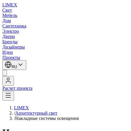
LIMEX
Свет
Мебель
Дом
Сантехника
Электро
Двери
Бренды
Дизайнеры
Идеи
Проекты
RU
Расчет проекта
LIMEX
/
Архитектурный свет
/
Накладные системы освещения