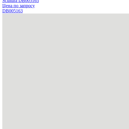
Scultura DB005163
Цена по запросу
DB005163