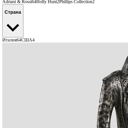
Adriani & Rossi
64
Holly Hunt
2
Phillips Collection
2
Страна
Италия
64
США
4