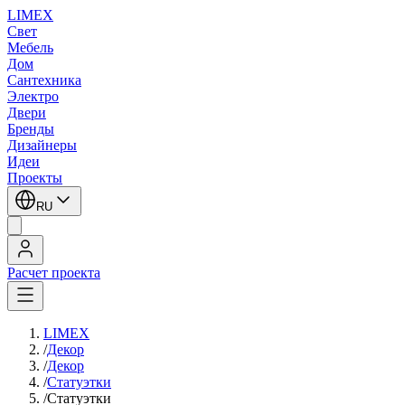
LIMEX
Свет
Мебель
Дом
Сантехника
Электро
Двери
Бренды
Дизайнеры
Идеи
Проекты
RU
Расчет проекта
LIMEX
/
Декор
/
Декор
/
Статуэтки
/
Статуэтки