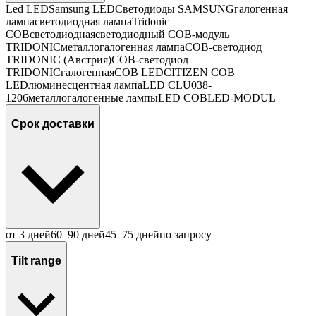
Led
LED
Samsung LED
Светодиоды SAMSUNG
галогенная
лампа
светодиодная лампа
Tridonic
COB
светодиодная
светодиодный COB-модуль
TRIDONIC
металлогалогенная лампа
COB-светодиод
TRIDONIC (Австрия)
COB-светодиод
TRIDONIC
галогенная
COB LED
CITIZEN COB
LED
люминесцентная лампа
LED CLU038-
1206
металлогалогенные лампы
LED COB
LED-MODUL
Срок доставки
от 3 дней
60–90 дней
45–75 дней
по запросу
Tilt range