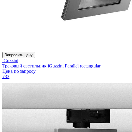
Запросить цену
iGuzzini
Трековый светильник iGuzzini Parallel rectangular
Цена по запросу
733