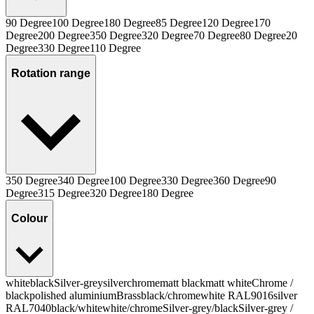
90 Degree
100 Degree
180 Degree
85 Degree
120 Degree
170
Degree
200 Degree
350 Degree
320 Degree
70 Degree
80 Degree
20
Degree
330 Degree
110 Degree
Rotation range
350 Degree
340 Degree
100 Degree
330 Degree
360 Degree
90
Degree
315 Degree
320 Degree
180 Degree
Colour
white
black
Silver-grey
silver
chrome
matt black
matt white
Chrome /
black
polished aluminium
Brass
black/chrome
white RAL9016
silver
RAL7040
black/white
white/chrome
Silver-grey/black
Silver-grey /