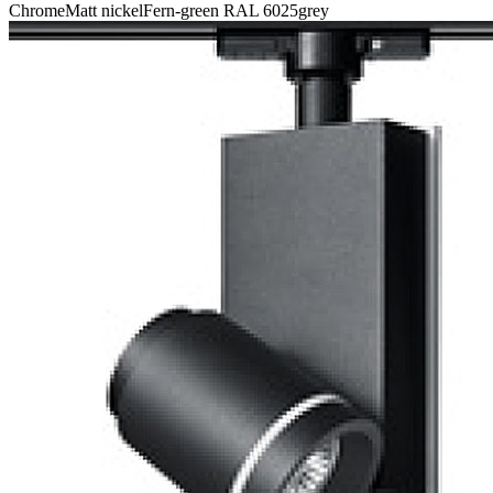
Chrome
Matt nickel
Fern-green RAL 6025
grey