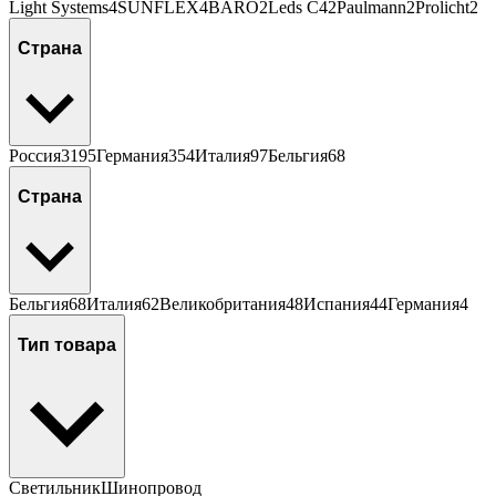
Light Systems
4
SUNFLEX
4
BÄRO
2
Leds C4
2
Paulmann
2
Prolicht
2
Страна
Россия
3195
Германия
354
Италия
97
Бельгия
68
Страна
Бельгия
68
Италия
62
Великобритания
48
Испания
44
Германия
4
Тип товара
Светильник
Шинопровод