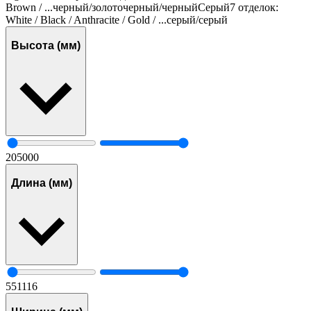
Brown / ...
черный/золото
черный/черный
Серый
7 отделок:
White / Black / Anthracite / Gold / ...
серый/серый
Высота (мм)
20
5000
Длина (мм)
55
1116