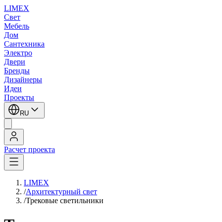
LIMEX
Свет
Мебель
Дом
Сантехника
Электро
Двери
Бренды
Дизайнеры
Идеи
Проекты
RU
Расчет проекта
LIMEX
/
Архитектурный свет
/
Трековые светильники