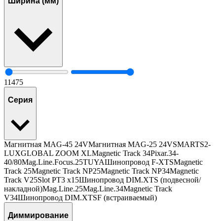
Ширина (мм)
11
475
Серия
Магнитная MAG-45 24V
Магнитная MAG-25 24V
SMART
S2-
LUX
GLOBAL ZOOM XL
Magnetic Track 34
Pixar.34-
40/80
Mag.Line.Focus.25
TUYA
Шинопровод F-XTS
Magnetic
Track 25
Magnetic Track NP25
Magnetic Track NP34
Magnetic
Track V25
Slot PT3 x15
Шинопровод DIM.XTS (подвесной/
накладной)
Mag.Line.25
Mag.Line.34
Magnetic Track
V34
Шинопровод DIM.XTSF (встраиваемый)
Диммирование